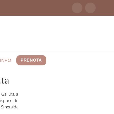
INFO
PRENOTA
tta
 Gallura, a
dispone di
a Smeralda.