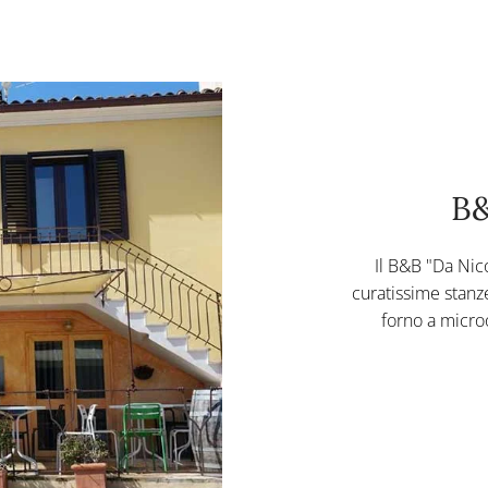
B&
Il B&B "Da Nico
curatissime stanze
forno a microo