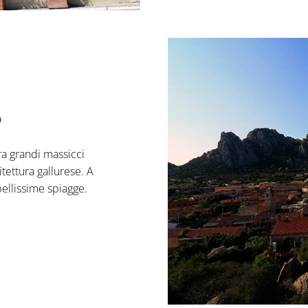
o
tra grandi massicci
itettura gallurese. A
bellissime spiagge.